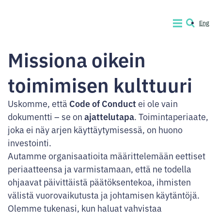
Siirry
sisältöön
Eng
VALIKKO
HAKU
Code
Missiona oikein
of
Conduct
toimimisen kulttuuri
Company
Code of Conduct
Uskomme, että
ei ole vain
ajattelutapa
dokumentti – se on
. Toimintaperiaate,
joka ei näy arjen käyttäytymisessä, on huono
investointi.
Autamme organisaatioita määrittelemään eettiset
periaatteensa ja varmistamaan, että ne todella
ohjaavat päivittäistä päätöksentekoa, ihmisten
välistä vuorovaikutusta ja johtamisen käytäntöjä.
Olemme tukenasi, kun haluat vahvistaa