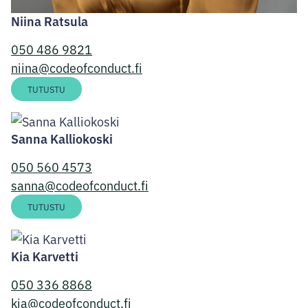
Niina Ratsula
050 486 9821
niina@codeofconduct.fi
LinkedIn
Instagram
TUTUSTU
Sanna Kalliokoski
050 560 4573
sanna@codeofconduct.fi
LinkedIn
TUTUSTU
Kia Karvetti
050 336 8868
kia@codeofconduct.fi