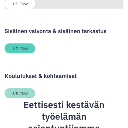
LUE LISÄÄ
Sisäinen valvonta & sisäinen tarkastus
LUE LISÄÄ
Koulutukset & kohtaamiset
LUE LISÄÄ
Eettisesti kestävän
työelämän
asiantuntijamme