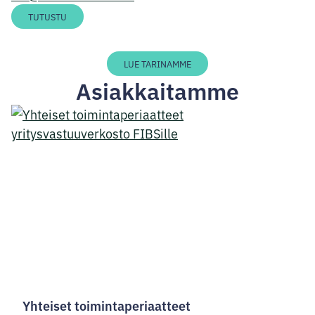
LinkedIn
TUTUSTU
LUE TARINAMME
Asiakkaitamme
Yhteiset toimintaperiaatteet