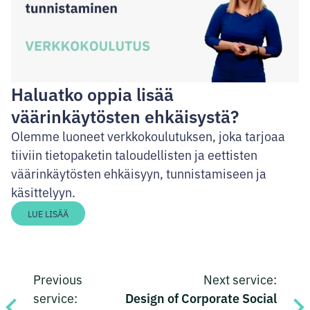
Haluatko oppia lisää
väärinkäytösten ehkäisystä?
Olemme luoneet verkkokoulutuksen, joka tarjoaa
tiiviin tietopaketin taloudellisten ja eettisten
väärinkäytösten ehkäisyyn, tunnistamiseen ja
käsittelyyn.
LUE LISÄÄ
Post
Previous
Next service:
navigation
Design of Corporate Social
service: