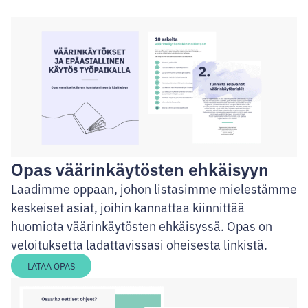
Opas väärinkäytösten ehkäisyyn
Laadimme oppaan, johon listasimme mielestämme
keskeiset asiat, joihin kannattaa kiinnittää
huomiota väärinkäytösten ehkäisyssä. Opas on
veloituksetta ladattavissasi oheisesta linkistä.
LATAA OPAS