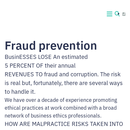
Skip
to
Fi
MENU
SEARCH
content.
Code
of
Fraud prevention
Conduct
Company
BusinESSES LOSE An estimated
5 PERCENT OF their annual
REVENUES TO fraud and corruption. The risk
is real but, fortunately, there are several ways
to handle it.
We have over a decade of experience promoting
ethical practices at work combined with a broad
network of business ethics professionals.
HOW ARE MALPRACTICE RISKS TAKEN INTO