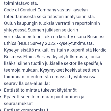
toimintatavoista.
Code of Conduct Company vastasi kyselyn
toteuttamisesta sekä tulosten analysoinnista.
Oulun kaupungin tuloksia verrattiin raportoinnin
yhteydessä Suomen julkisen sektorin
verrokkiaineistoon, joka on kerätty osana Business
Ethics (NBE) Survey 2022 -kyselytutkimusta.
Kyselyn sisältö mukaili osittain alkuperäistä Nordic
Business Ethics Survey -kyselytutkimusta, jonka
lisäksi siihen tuotiin julkiselle sektorille spesifejä
teemoja mukaan. Kysymykset koskivat eettisen
toiminnan toteutumista omassa työyhteisössä
seuravilla osa-alueilla:
Eettistä toimintaa tukevat käytännöt
Epäeettiseen toimintaan puuttuminen ja
seuraamukset
Eettiset kompromissit