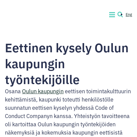
Siirry
sisältöön
Eng
VALIKKO
HAKU
Code
of
Eettinen kysely Oulun
Conduct
Company
kaupungin
työntekijöille
Osana
Oulun kaupungin
eettisen toimintakulttuurin
kehittämistä, kaupunki toteutti henkilöstölle
suunnatun eettisen kyselyn yhdessä Code of
Conduct Companyn kanssa. Yhteistyön tavoitteena
oli kartoittaa Oulun kaupungin työntekijöiden
näkemyksiä ja kokemuksia kaupungin eettisistä