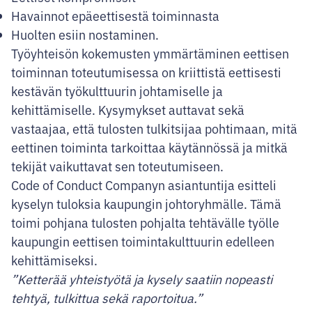
Havainnot epäeettisestä toiminnasta
Huolten esiin nostaminen.
Työyhteisön kokemusten ymmärtäminen eettisen
toiminnan toteutumisessa on kriittistä eettisesti
kestävän työkulttuurin johtamiselle ja
kehittämiselle. Kysymykset auttavat sekä
vastaajaa, että tulosten tulkitsijaa pohtimaan, mitä
eettinen toiminta tarkoittaa käytännössä ja mitkä
tekijät vaikuttavat sen toteutumiseen.
Code of Conduct Companyn asiantuntija esitteli
kyselyn tuloksia kaupungin johtoryhmälle. Tämä
toimi pohjana tulosten pohjalta tehtävälle työlle
kaupungin eettisen toimintakulttuurin edelleen
kehittämiseksi.
”Ketterää yhteistyötä ja kysely saatiin nopeasti
tehtyä, tulkittua sekä raportoitua.”