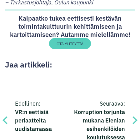
– Tarkastusjohtaja, Oulun kaupunki
Kaipaatko tukea eettisesti kestävän
toimintakulttuurin kehittämiseen ja
kartoittamiseen? Autamme mielellämme!
OTA YHTEYTTÄ
Jaa artikkeli:
Jaa
Jaa
Jaa
Jaa
Artikkelien
Facebookissa
Twitterissä
LinkedInissä
sähköpostilla
Edellinen:
Seuraava:
selaus
VR:n eettisiä
Korruption torjunta
periaatteita
mukana Elenian
uudistamassa
esihenkilöiden
koulutuksessa