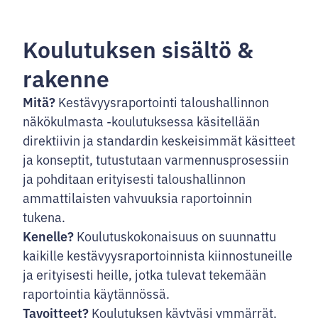
Koulutuksen sisältö &
rakenne
Mitä?
Kestävyysraportointi taloushallinnon
näkökulmasta -koulutuksessa käsitellään
direktiivin ja standardin keskeisimmät käsitteet
ja konseptit, tutustutaan varmennusprosessiin
ja pohditaan erityisesti taloushallinnon
ammattilaisten vahvuuksia raportoinnin
tukena.
Kenelle?
Koulutuskokonaisuus on suunnattu
kaikille kestävyysraportoinnista kiinnostuneille
ja erityisesti heille, jotka tulevat tekemään
raportointia käytännössä.
Tavoitteet?
Koulutuksen käytyäsi ymmärrät,