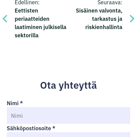
Edellinen:
Seuraava:
selaus
Eettisten
Sisäinen valvonta,
periaatteiden
tarkastus ja
laatiminen julkisella
riskienhallinta
sektorilla
Ota yhteyttä
Nimi
*
Sähköpostiosoite
*