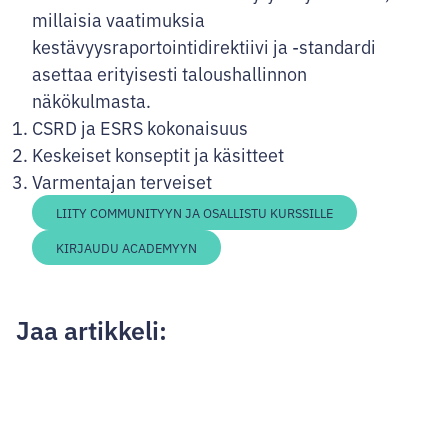
millaisia vaatimuksia
kestävyysraportointidirektiivi ja -standardi
asettaa erityisesti taloushallinnon
näkökulmasta.
CSRD ja ESRS kokonaisuus
Keskeiset konseptit ja käsitteet
Varmentajan terveiset
LIITY COMMUNITYYN JA OSALLISTU KURSSILLE
KIRJAUDU ACADEMYYN
Jaa artikkeli:
Jaa
Jaa
Jaa
Jaa
Artikkelien
Facebookissa
Twitterissä
LinkedInissä
sähköpostilla