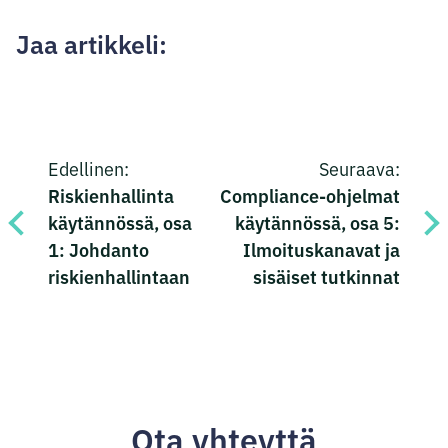
Jaa artikkeli:
Jaa
Jaa
Jaa
Jaa
Artikkelien
Facebookissa
Twitterissä
LinkedInissä
sähköpostilla
Edellinen:
Seuraava:
selaus
Riskienhallinta
Compliance-ohjelmat
käytännössä, osa
käytännössä, osa 5:
1: Johdanto
Ilmoituskanavat ja
riskienhallintaan
sisäiset tutkinnat
Ota yhteyttä