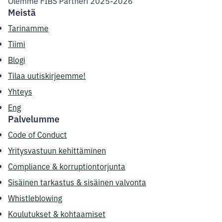
Olemme FIBS Partneri 2025-2026
Meistä
Tarinamme
Tiimi
Blogi
Tilaa uutiskirjeemme!
Yhteys
Eng
Palvelumme
Code of Conduct
Yritysvastuun kehittäminen
Compliance & korruptiontorjunta
Sisäinen tarkastus & sisäinen valvonta
Whistleblowing
Koulutukset & kohtaamiset