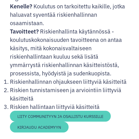
Kenelle?
Koulutus on tarkoitettu kaikille, jotka
haluavat syventää riskienhallinnan
osaamistaan.
Tavoitteet?
Riskienhallinta käytännössä -
koulutuskokonaisuuden tavoitteena on antaa
käsitys, mitä kokonaisvaltaiseen
riskienhallintaan kuuluu sekä lisätä
ymmärrystä riskienhallinnan käsitteistöstä,
prosessista, hyödyistä ja sudenkuopista.
Riskienhallinnan ohjaukseen liittyviä käsitteitä
Riskien tunnistamiseen ja arviointiin liittyviä
käsitteitä
Riskien hallintaan liittyviä käsitteitä
LIITY COMMUNITYYN JA OSALLISTU KURSSILLE
KIRJAUDU ACADEMYYN