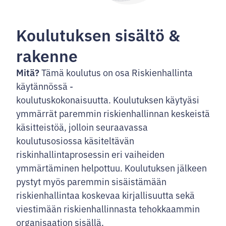
Koulutuksen sisältö &
rakenne
Mitä?
Tämä koulutus on osa Riskienhallinta
käytännössä -
koulutuskokonaisuutta. Koulutuksen käytyäsi
ymmärrät paremmin riskienhallinnan keskeistä
käsitteistöä, jolloin seuraavassa
koulutusosiossa käsiteltävän
riskinhallintaprosessin eri vaiheiden
ymmärtäminen helpottuu. Koulutuksen jälkeen
pystyt myös paremmin sisäistämään
riskienhallintaa koskevaa kirjallisuutta sekä
viestimään riskienhallinnasta tehokkaammin
organisaation sisällä.