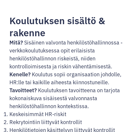
Koulutuksen sisältö &
rakenne
Mitä?
Sisäinen valvonta henkilöstöhallinnossa -
verkkokoulutuksessa opit erilaisista
henkilöstöhallinnon riskeistä, niiden
kontrolloimisesta ja riskin vähentämisestä.
Kenelle?
Koulutus sopii organisaation johdolle,
HR:lle tai kaikille aiheesta kiinnostuneille.
Tavoitteet?
Koulutuksen tavoitteena on tarjota
kokonaiskuva sisäisestä valvonnasta
henkilöstöhallinnon kontekstissa.
Keskeisimmät HR-riskit
Rekrytointiin liittyvät kontrollit
Henkilötietojen käsittelyyn liittyvät kontrollit