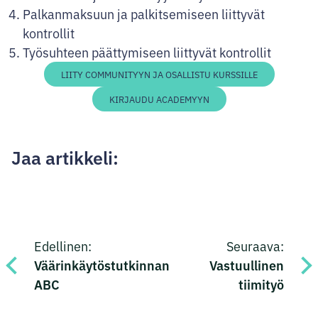
Palkanmaksuun ja palkitsemiseen liittyvät
kontrollit
Työsuhteen päättymiseen liittyvät kontrollit
LIITY COMMUNITYYN JA OSALLISTU KURSSILLE
KIRJAUDU ACADEMYYN
Jaa artikkeli:
Jaa
Jaa
Jaa
Jaa
Artikkelien
Facebookissa
Twitterissä
LinkedInissä
sähköpostilla
Edellinen:
Seuraava:
selaus
Väärinkäytöstutkinnan
Vastuullinen
ABC
tiimityö