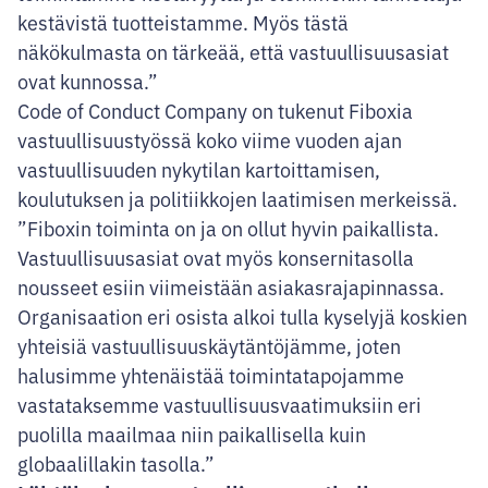
kestävistä tuotteistamme. Myös tästä
näkökulmasta on tärkeää, että vastuullisuusasiat
ovat kunnossa.”
Code of Conduct Company on tukenut Fiboxia
vastuullisuustyössä koko viime vuoden ajan
vastuullisuuden nykytilan kartoittamisen,
koulutuksen ja politiikkojen laatimisen merkeissä.
”Fiboxin toiminta on ja on ollut hyvin paikallista.
Vastuullisuusasiat ovat myös konsernitasolla
nousseet esiin viimeistään asiakasrajapinnassa.
Organisaation eri osista alkoi tulla kyselyjä koskien
yhteisiä vastuullisuuskäytäntöjämme, joten
halusimme yhtenäistää toimintatapojamme
vastataksemme vastuullisuusvaatimuksiin eri
puolilla maailmaa niin paikallisella kuin
globaalillakin tasolla.”