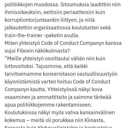
politiikkojen muodossa. Sitoumuksia laadittiin niin
ihmisoikeuksiin, eettisiin periaatteisiin kuin
korruptiontorjuntaankin liittyen, ja niitä
jalkautettiin organisaatiossa koulutusten sekä
train-the-trainer -paketin avulla.
Miten yhteistyö Code of Conduct Companyn kanssa
sujui Fiboxin näkökulmasta?
”Meille yhteistyö osoittautui vähän niin kuin
lottovoitoksi. Tajusimme, että kaikki
tarvitsemamme konsernitason vastuullisuustyön
käynnistämistä varten hoituu Code of Conduct
Companyn kautta. Yhteistyössä näkyi kova
osaaminen ja ammattitaito ja saimme tärkeää
apua politiikkojemme rakentamiseen.
Koulutuksissa näkyi myös vahva kansainvälinen
kokemus – meitä oli porukkaa niin Kiinasta,
Koreasta kuin Yhdysvalloistakin ja keskustelua