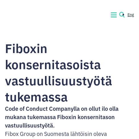
Siirry
sisältöön
Eng
VALIKKO
HAKU
Code
of
Fiboxin
Conduct
Company
konsernitasoista
vastuullisuustyötä
tukemassa
Code of Conduct Companylla on ollut ilo olla
mukana tukemassa Fiboxin konsernitason
vastuullisuustyötä.
Fibox Group on Suomesta lähtöisin oleva