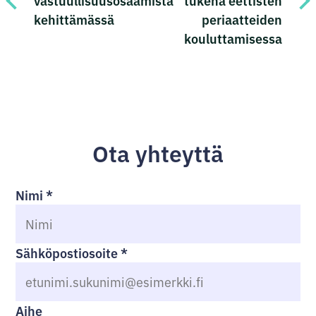
vastuullisuusosaamista
tukena eettisten
kehittämässä
periaatteiden
kouluttamisessa
Ota yhteyttä
Nimi
*
Sähköpostiosoite
*
Aihe