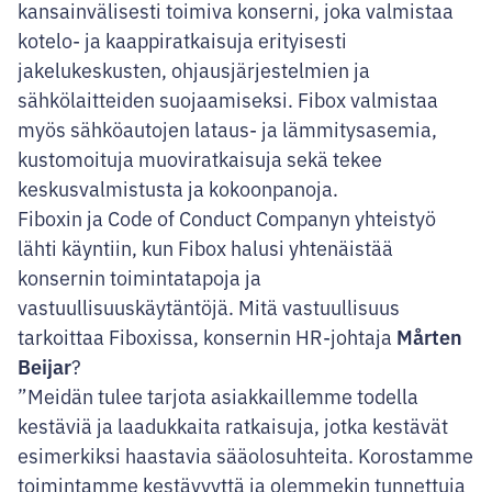
kansainvälisesti toimiva konserni, joka valmistaa
kotelo- ja kaappiratkaisuja erityisesti
jakelukeskusten, ohjausjärjestelmien ja
sähkölaitteiden suojaamiseksi. Fibox valmistaa
myös sähköautojen lataus- ja lämmitysasemia,
kustomoituja muoviratkaisuja sekä tekee
keskusvalmistusta ja kokoonpanoja.
Fiboxin ja Code of Conduct Companyn yhteistyö
lähti käyntiin, kun Fibox halusi yhtenäistää
konsernin toimintatapoja ja
vastuullisuuskäytäntöjä. Mitä vastuullisuus
Mårten
tarkoittaa Fiboxissa, konsernin HR-johtaja
Beijar
?
”Meidän tulee tarjota asiakkaillemme todella
kestäviä ja laadukkaita ratkaisuja, jotka kestävät
esimerkiksi haastavia sääolosuhteita. Korostamme
toimintamme kestävyyttä ja olemmekin tunnettuja