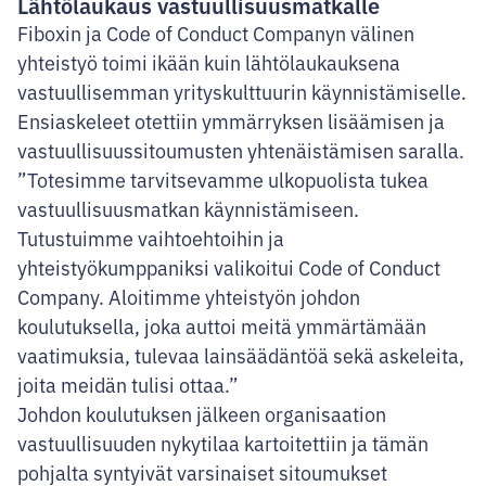
Lähtölaukaus vastuullisuusmatkalle
Fiboxin ja Code of Conduct Companyn välinen
yhteistyö toimi ikään kuin lähtölaukauksena
vastuullisemman yrityskulttuurin käynnistämiselle.
Ensiaskeleet otettiin ymmärryksen lisäämisen ja
vastuullisuussitoumusten yhtenäistämisen saralla.
”Totesimme tarvitsevamme ulkopuolista tukea
vastuullisuusmatkan käynnistämiseen.
Tutustuimme vaihtoehtoihin ja
yhteistyökumppaniksi valikoitui Code of Conduct
Company. Aloitimme yhteistyön johdon
koulutuksella, joka auttoi meitä ymmärtämään
vaatimuksia, tulevaa lainsäädäntöä sekä askeleita,
joita meidän tulisi ottaa.”
Johdon koulutuksen jälkeen organisaation
vastuullisuuden nykytilaa kartoitettiin ja tämän
pohjalta syntyivät varsinaiset sitoumukset