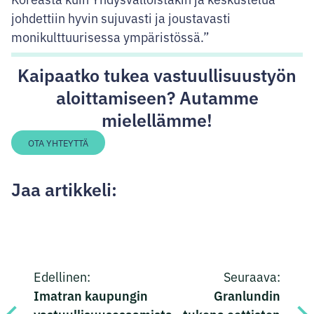
johdettiin hyvin sujuvasti ja joustavasti
monikulttuurisessa ympäristössä.”
Kaipaatko tukea vastuullisuustyön
aloittamiseen? Autamme
mielellämme!
OTA YHTEYTTÄ
Jaa artikkeli:
Jaa
Jaa
Jaa
Jaa
Artikkelien
Facebookissa
Twitterissä
LinkedInissä
sähköpostilla
Edellinen:
Seuraava:
selaus
Imatran kaupungin
Granlundin