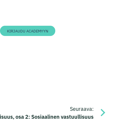
KIRJAUDU ACADEMYYN
Seuraava:
suus, osa 2: Sosiaalinen vastuullisuus