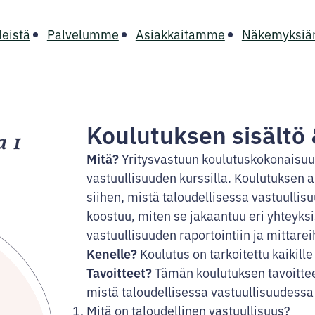
eistä
Palvelumme
Asiakkaitamme
Näkemyksi
Koulutuksen sisältö
Mitä?
Yritysvastuun koulutuskokonaisuus
vastuullisuuden kurssilla. Koulutuksen 
siihen, mistä taloudellisessa vastuullis
koostuu, miten se jakaantuu eri yhteyksi
vastuullisuuden raportointiin ja mittare
Kenelle?
Koulutus on tarkoitettu kaikille
Tavoitteet?
Tämän koulutuksen tavoitte
mistä taloudellisessa vastuullisuudessa
Mitä on taloudellinen vastuullisuus?