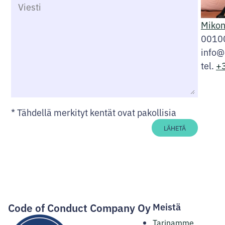
Mikon
00100
info@
tel.
+
Fac
I
*
Tähdellä merkityt kentät ovat pakollisia
LÄHETÄ
Code of Conduct Company Oy
Meistä
Tarinamme