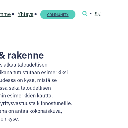
ämme
Yhteys
Eng
HAKU
COMMUNITY
 & rakenne
 alkaa taloudellisen
aikana tutustutaan esimerkiksi
uudessa on kyse, mistä se
ssä sekä taloudellisen
ihin esimerkkien kautta.
Fa
In
Lin
 yritysvastuusta kiinnostuneille.
ena on antaa kokonaiskuva,
 on kyse.