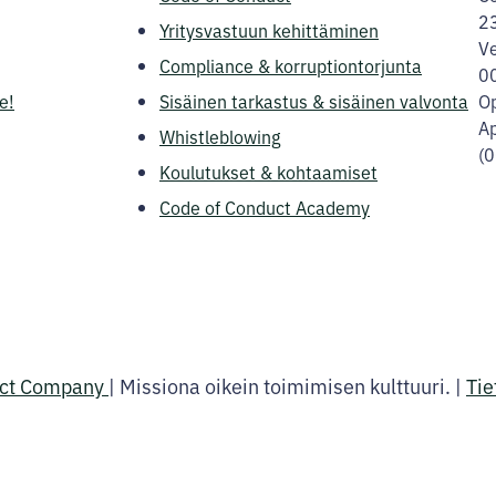
2
Yritysvastuun kehittäminen
Ve
Compliance & korruptiontorjunta
0
e!
Sisäinen tarkastus & sisäinen valvonta
Op
Ap
Whistleblowing
(
Koulutukset & kohtaamiset
Code of Conduct Academy
uct Company
|
Missiona oikein toimimisen kulttuuri.
|
Tie