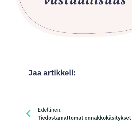
Jaa artikkeli:
Jaa
Jaa
Jaa
Jaa
Artikkelien
Facebookissa
Twitterissä
LinkedInissä
sähköpostilla
Edellinen:
selaus
Tiedostamattomat ennakkokäsitykset