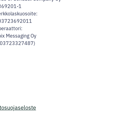
369201-1
rkkolaskuosoite:
03723692011
eraattori:
ix Messaging Oy
003723327487)
tosuojaseloste
TILAA UUTISKIRJE!