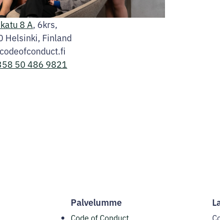
katu 8 A
, 6krs,
 Helsinki, Finland
codeofconduct.fi
358 50 486 9821
ebook
nstagram
LinkedIn
Palvelumme
L
Code of Conduct
C