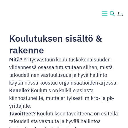
Siirry
sisältöön
Eng
VALIKKO
HAKU
Code
of
Koulutuksen sisältö &
Conduct
rakenne
Company
Mitä?
Yritysvastuun koulutuskokonaisuuden
viidennessä osassa tutustutaan siihen, mistä
taloudellinen vastuullisuus ja hyvä hallinto
käytännössä koostuu organisaatioiden arjessa.
Kenelle?
Koulutus on kaikille asiasta
kiinnostuneille, mutta erityisesti mikro- ja pk-
yrittäjille.
Tavoitteet?
Koulutuksen tavoitteena on esitellä
taloudellista vastuuta ja hyvää hallintoa