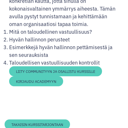
konkretian kautta, jotta sinulla on
kokonaisvaltainen ymmärrys aiheesta. Tämän
avulla pystyt tunnistamaan ja kehittämään
oman organisaatiosi tapaa toimia.
Mitä on taloudellinen vastuullisuus?
Hyvän hallinnon perusteet
Esimerkkejä hyvän hallinnon pettämisestä ja
sen seurauksista
Taloudellisen vastuullisuuden kontrollit
LIITY COMMUNITYYN JA OSALLISTU KURSSILLE
KIRJAUDU ACADEMYYN
TAKAISIN KURSSITARJONTAAN