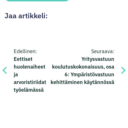
Jaa artikkeli:
Jaa
Jaa
Jaa
Jaa
Artikkelien
Facebookissa
Twitterissä
LinkedInissä
sähköpostilla
Edellinen:
Seuraava:
selaus
Eettiset
Yritysvastuun
huolenaiheet
koulutuskokonaisuus, osa
ja
6: Ympäristövastuun
arvoristiriidat
kehittäminen käytännössä
työelämässä