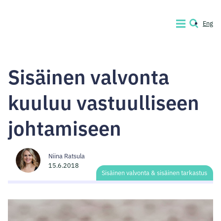
Siirry
sisältöön
Eng
VALIKKO
HAKU
Code
of
Sisäinen valvonta
Conduct
Company
kuuluu vastuulliseen
johtamiseen
Niina Ratsula
15.6.2018
Sisäinen valvonta & sisäinen tarkastus