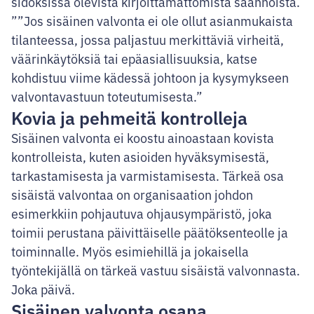
sidoksissa olevista kirjoittamattomista säännöistä.
”Jos sisäinen valvonta ei ole ollut asianmukaista
tilanteessa, jossa paljastuu merkittäviä virheitä,
väärinkäytöksiä tai epäasiallisuuksia, katse
kohdistuu viime kädessä johtoon ja kysymykseen
valvontavastuun toteutumisesta.”
Kovia ja pehmeitä kontrolleja
Sisäinen valvonta ei koostu ainoastaan kovista
kontrolleista, kuten asioiden hyväksymisestä,
tarkastamisesta ja varmistamisesta. Tärkeä osa
sisäistä valvontaa on organisaation johdon
esimerkkiin pohjautuva ohjausympäristö, joka
toimii perustana päivittäiselle päätöksenteolle ja
toiminnalle. Myös esimiehillä ja jokaisella
työntekijällä on tärkeä vastuu sisäistä valvonnasta.
Joka päivä.
Sisäinen valvonta osana