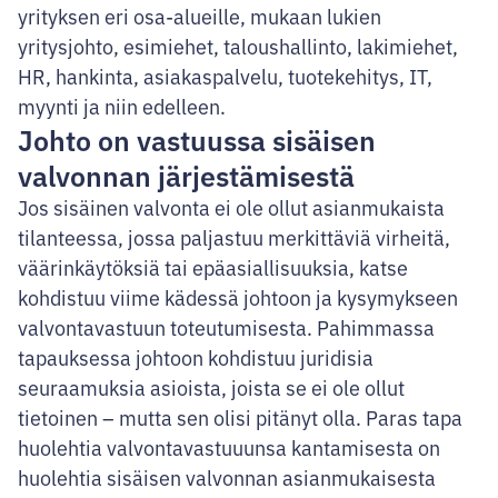
yrityksen eri osa-alueille, mukaan lukien
yritysjohto, esimiehet, taloushallinto, lakimiehet,
HR, hankinta, asiakaspalvelu, tuotekehitys, IT,
myynti ja niin edelleen.
Johto on vastuussa sisäisen
valvonnan järjestämisestä
Jos sisäinen valvonta ei ole ollut asianmukaista
tilanteessa, jossa paljastuu merkittäviä virheitä,
väärinkäytöksiä tai epäasiallisuuksia, katse
kohdistuu viime kädessä johtoon ja kysymykseen
valvontavastuun toteutumisesta. Pahimmassa
tapauksessa johtoon kohdistuu juridisia
seuraamuksia asioista, joista se ei ole ollut
tietoinen – mutta sen olisi pitänyt olla. Paras tapa
huolehtia valvontavastuuunsa kantamisesta on
huolehtia sisäisen valvonnan asianmukaisesta