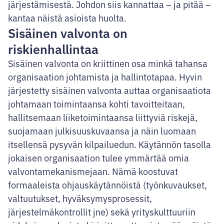
järjestämisestä. Johdon siis kannattaa – ja pitää –
kantaa näistä asioista huolta.
Sisäinen valvonta on
riskienhallintaa
Sisäinen valvonta on kriittinen osa minkä tahansa
organisaation johtamista ja hallintotapaa. Hyvin
järjestetty sisäinen valvonta auttaa organisaatiota
johtamaan toimintaansa kohti tavoitteitaan,
hallitsemaan liiketoimintaansa liittyviä riskejä,
suojamaan julkisuuskuvaansa ja näin luomaan
itsellensä pysyvän kilpailuedun. Käytännön tasolla
jokaisen organisaation tulee ymmärtää omia
valvontamekanismejaan. Nämä koostuvat
formaaleista ohjauskäytännöistä (työnkuvaukset,
valtuutukset, hyväksymysprosessit,
järjestelmäkontrollit jne) sekä yrityskulttuuriin