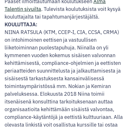
Pääset ilmoittautumaan koulutukseen
Alm
a
Talentin sivuilta
. Tulevista koulutuksista voit kysyä
kouluttajalta tai tapahtumanjärjestäjältä.
KOULUTTAJA:
NIINA RATSULA (KTM, CCEP-I, CIA, CCSA, CRMA)
on intohimoinen eettisen ja vastuullisen
liiketoiminnan puolestapuhuja. Niinalla on yli
kymmenen vuoden kokemus sisäisen valvonnan
kehittämisestä, compliance-ohjelmien ja eettisten
periaatteiden suunnittelusta ja jalkauttamisesta ja
sisäisestä tarkastuksesta kansainvälisessä
toimintaympäristössä mm. Nokian ja Kemiran
palveluksessa. Elokuusta 2018 Niina toimii
itsenäisenä konsulttina tarkoituksenaan auttaa
organisaatioita kehittämään sisäistä valvontaa,
compliance-käytäntöjä ja eettistä kulttuuriaan. Alla
olevasta linkistä voit osallistua kurssille tai ostaa