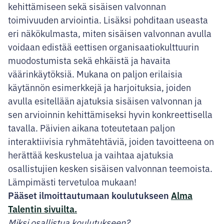
kehittämiseen sekä sisäisen valvonnan
toimivuuden arviointia. Lisäksi pohditaan useasta
eri näkökulmasta, miten sisäisen valvonnan avulla
voidaan edistää eettisen organisaatiokulttuurin
muodostumista sekä ehkäistä ja havaita
väärinkäytöksiä. Mukana on paljon erilaisia
käytännön esimerkkejä ja harjoituksia, joiden
avulla esitellään ajatuksia sisäisen valvonnan ja
sen arvioinnin kehittämiseksi hyvin konkreettisella
tavalla. Päivien aikana toteutetaan paljon
interaktiivisia ryhmätehtäviä, joiden tavoitteena on
herättää keskustelua ja vaihtaa ajatuksia
osallistujien kesken sisäisen valvonnan teemoista.
Lämpimästi tervetuloa mukaan!
Pääset ilmoittautumaan koulutukseen
Alma
Talentin sivuilta.
Miksi osallistua koulutukseen?