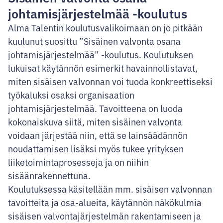
johtamisjärjestelmää -koulutus
Alma Talentin koulutusvalikoimaan on jo pitkään
kuulunut suosittu ”Sisäinen valvonta osana
johtamisjärjestelmää” -koulutus. Koulutuksen
lukuisat käytännön esimerkit havainnollistavat,
miten sisäisen valvonnan voi tuoda konkreettiseksi
työkaluksi osaksi organisaation
johtamisjärjestelmää. Tavoitteena on luoda
kokonaiskuva siitä, miten sisäinen valvonta
voidaan järjestää niin, että se lainsäädännön
noudattamisen lisäksi myös tukee yrityksen
liiketoimintaprosesseja ja on niihin
sisäänrakennettuna.
Koulutuksessa käsitellään mm. sisäisen valvonnan
tavoitteita ja osa-alueita, käytännön näkökulmia
sisäisen valvontajärjestelmän rakentamiseen ja