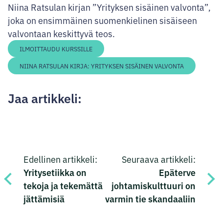
Niina Ratsulan kirjan ”Yrityksen sisäinen valvonta”,
joka on ensimmäinen suomenkielinen sisäiseen
valvontaan keskittyvä teos.
ILMOITTAUDU KURSSILLE
NIINA RATSULAN KIRJA: YRITYKSEN SISÄINEN VALVONTA
Jaa artikkeli:
Jaa
Jaa
Jaa
Jaa
Artikkelien
Facebookissa
Twitterissä
LinkedInissä
sähköpostilla
Edellinen artikkeli:
Seuraava artikkeli:
selaus
Yritysetiikka on
Epäterve
tekoja ja tekemättä
johtamiskulttuuri on
jättämisiä
varmin tie skandaaliin