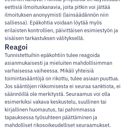
eettisiä ilmoituskanavia, joita pitkin voi jättää
ilmoituksen anonyymisti (lainsäädännön niin
salliessa). Epäkohtia voidaan löytää myös
erilaisten kontrollien, päivittäisen esimiestyön ja
sisäisen tarkastuksen välityksellä.
Reagoi
Tunnistettuihin epäkohtiin tulee reagoida
asianmukaisesti ja mieluiten mahdollisimman
varhaisessa vaiheessa. Mikäli yhteisiä
toimintasääntöjä on rikottu, tulee asiaan puuttua.
Jos sääntöjen rikkomisesta ei seuraa sanktiota, ei
säännöillä ole merkitystä. Seuraamus voi olla
esimerkiksi vakava keskustelu, suullinen tai
kirjallinen huomautus, tai pahimmassa
tapauksessa työsuhteen päättäminen ja
mahdolliset rikosoikeudelliset seuraamukset.