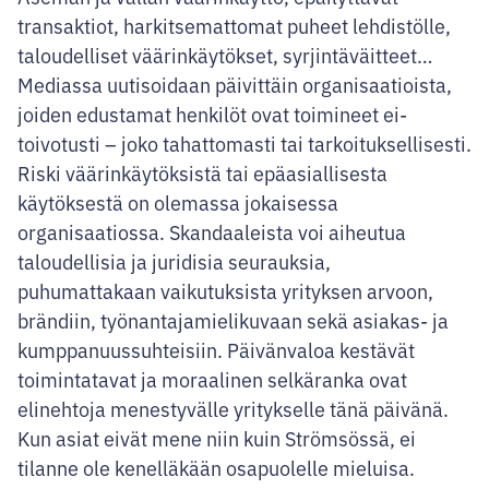
transaktiot, harkitsemattomat puheet lehdistölle,
taloudelliset väärinkäytökset, syrjintäväitteet…
Mediassa uutisoidaan päivittäin organisaatioista,
joiden edustamat henkilöt ovat toimineet ei-
toivotusti – joko tahattomasti tai tarkoituksellisesti.
Riski väärinkäytöksistä tai epäasiallisesta
käytöksestä on olemassa jokaisessa
organisaatiossa. Skandaaleista voi aiheutua
taloudellisia ja juridisia seurauksia,
puhumattakaan vaikutuksista yrityksen arvoon,
brändiin, työnantajamielikuvaan sekä asiakas- ja
kumppanuussuhteisiin. Päivänvaloa kestävät
toimintatavat ja moraalinen selkäranka ovat
elinehtoja menestyvälle yritykselle tänä päivänä.
Kun asiat eivät mene niin kuin Strömsössä, ei
tilanne ole kenelläkään osapuolelle mieluisa.