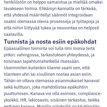
henkilöstön on helppo samaistua ja mieltää omaksi
tavakseen toimia. Ehkäisyn kannalta on tärkeää,
että yhdessä määritellyt säännöt integroidaan
osaksi olemassa olevia prosesseja ja työtapoja ja
että niihin liittyvää tukea ja neuvontaa on helposti
saatavilla.
Tunnista ja nosta esiin epäkohdat
Epäasiallinen toiminta voi tulla ilmi monia teitä
pitkin: vahingossa, tarkastuksen yhteydessä, ja
toisinaan tapahtumahetkellä itsessään.
Useimmiten kuitenkin tilanne vaatii sen, että
tilanteen uhri tai sivullinen nostaa asian esiin.
Tähän on oltava olemassa asianmukaiset kanavat
sekä kulttuuri, joka mahdollistaa epäkohtiin
puuttumisen. Kanava voi olla esimies, compliance-
yksikkö, HR, lakiosasto, sisäinen tarkastus, taikka
eettinen kanava. Monilla yrityksillä on käytössään