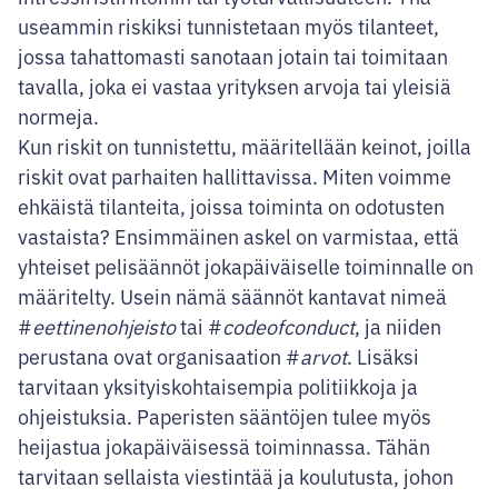
useammin riskiksi tunnistetaan myös tilanteet,
jossa tahattomasti sanotaan jotain tai toimitaan
tavalla, joka ei vastaa yrityksen arvoja tai yleisiä
normeja.
Kun riskit on tunnistettu, määritellään keinot, joilla
riskit ovat parhaiten hallittavissa. Miten voimme
ehkäistä tilanteita, joissa toiminta on odotusten
vastaista? Ensimmäinen askel on varmistaa, että
yhteiset pelisäännöt jokapäiväiselle toiminnalle on
määritelty. Usein nämä säännöt kantavat nimeä
#
eettinenohjeisto
tai #
codeofconduct
, ja niiden
perustana ovat organisaation #
arvot
. Lisäksi
tarvitaan yksityiskohtaisempia politiikkoja ja
ohjeistuksia. Paperisten sääntöjen tulee myös
heijastua jokapäiväisessä toiminnassa. Tähän
tarvitaan sellaista viestintää ja koulutusta, johon