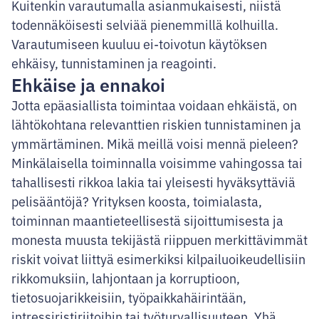
Kuitenkin varautumalla asianmukaisesti, niistä
todennäköisesti selviää pienemmillä kolhuilla.
Varautumiseen kuuluu ei-toivotun käytöksen
ehkäisy, tunnistaminen ja reagointi.
Ehkäise ja ennakoi
Jotta epäasiallista toimintaa voidaan ehkäistä, on
lähtökohtana relevanttien riskien tunnistaminen ja
ymmärtäminen. Mikä meillä voisi mennä pieleen?
Minkälaisella toiminnalla voisimme vahingossa tai
tahallisesti rikkoa lakia tai yleisesti hyväksyttäviä
pelisääntöjä? Yrityksen koosta, toimialasta,
toiminnan maantieteellisestä sijoittumisesta ja
monesta muusta tekijästä riippuen merkittävimmät
riskit voivat liittyä esimerkiksi kilpailuoikeudellisiin
rikkomuksiin, lahjontaan ja korruptioon,
tietosuojarikkeisiin, työpaikkahäirintään,
intressiristiriitoihin tai työturvallisuuteen. Yhä