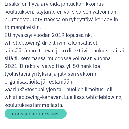
Lisäksi on hyvä arvioida johtuuko rikkomus
koulutuksen, käytäntöjen vai sisäisen valvonnan
puutteesta. Tarvittaessa on ryhdyttävä korjaaviin
toimenpiteisiin.
EU hyväksyi vuoden 2019 lopussa nk.
whistleblowing-direktiivin ja kansalliset
lainsäädännöt tulevat joko direktiivin mukaisesti tai
sitä tiukemmassa muodossa voimaan vuonna
2021. Direktiivi velvoittaa yli 50 henkilöä
työllistäviä yrityksiä ja julkisen sektorin
organisaatioita järjestämään
väärinkäytösepäilyjen tai -huolien ilmoitus- eli
whistleblowing-kanavan. Lue lisää whistleblowing
koulutuksestamme
tästä.
TUTUSTU KOULUTUKSIIMME