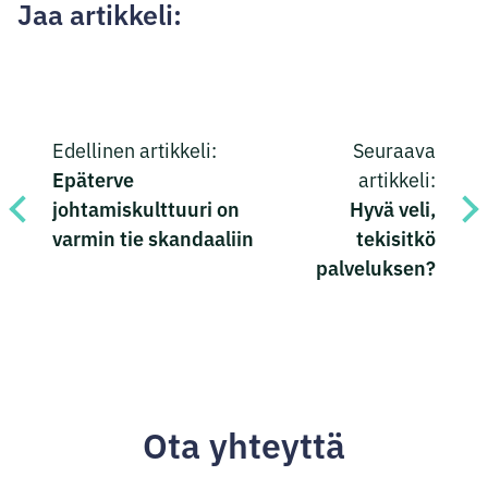
Jaa artikkeli:
Jaa
Jaa
Jaa
Jaa
Artikkelien
Facebookissa
Twitterissä
LinkedInissä
sähköpostilla
Edellinen artikkeli:
Seuraava
selaus
Epäterve
artikkeli:
johtamiskulttuuri on
Hyvä veli,
varmin tie skandaaliin
tekisitkö
palveluksen?
Ota yhteyttä