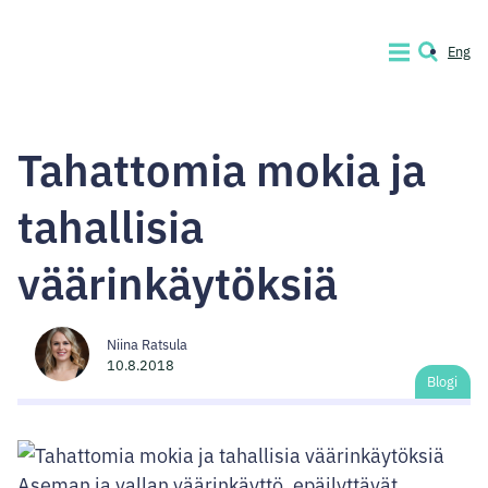
Siirry
sisältöön
Eng
VALIKKO
HAKU
Code
of
Tahattomia mokia ja
Conduct
Company
tahallisia
väärinkäytöksiä
Niina Ratsula
10.8.2018
Blogi
Aseman ja vallan väärinkäyttö, epäilyttävät