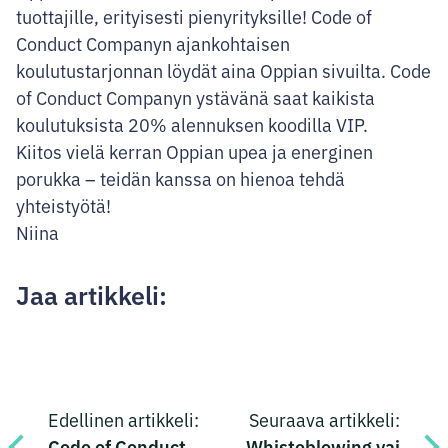
tuottajille, erityisesti pienyrityksille! Code of
Conduct Companyn ajankohtaisen
koulutustarjonnan löydät aina Oppian sivuilta. Code
of Conduct Companyn ystävänä saat kaikista
koulutuksista 20% alennuksen koodilla VIP.
Kiitos vielä kerran Oppian upea ja energinen
porukka – teidän kanssa on hienoa tehdä
yhteistyötä!
Niina
Jaa artikkeli:
Jaa
Jaa
Jaa
Jaa
Artikkelien
Facebookissa
Twitterissä
LinkedInissä
sähköpostilla
Edellinen artikkeli:
Seuraava artikkeli:
selaus
Code of Conduct –
Whisteblowing vai