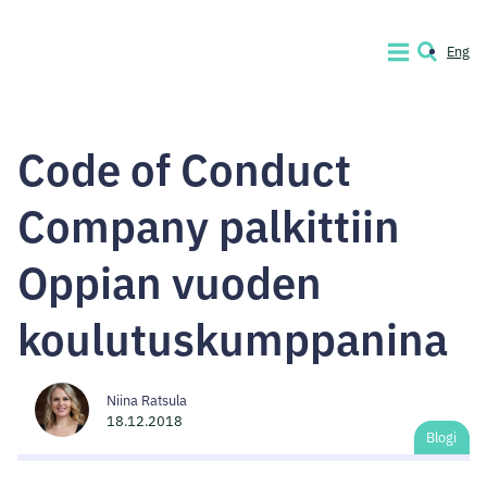
Siirry
sisältöön
Eng
VALIKKO
HAKU
Code
of
Code of Conduct
Conduct
Company
Company palkittiin
Oppian vuoden
koulutuskumppanina
Niina Ratsula
18.12.2018
Blogi