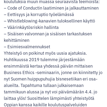
koulutuksia muun muassa seuraavista teemoista:
– Code of Conductin laatiminen ja jalkauttaminen
– Eettisyys ja korruptio työelämässä
– Whistleblowing-kanavien tuloksellinen käyttö
– Väärinkäytösriskin hallinta
– Sisäisen valvonnan ja sisäisen tarkastuksen
kehittäminen
– Esimiesvalmennukset
Yhteistyö on poikinut myös uusia ajatuksia.
Huhtikuussa 2019 tulemme järjestämään
ensimmäistä kertaa yhdessä päivän mittaisen
Business Ethics -seminaarin, jonne on kiinnitetty jo
nyt Suomen huippupuhujia bisnesetiikan eri osa-
alueilta. Tapahtuma tullaan julkaisemaan
tammikuun alussa ja nyt voi päivämäärän 4.4. jo
laittaa ylös! Suosittelen lämpimästi yhteistyötä
Oppian kanssa kaikille koulutuspalveluiden