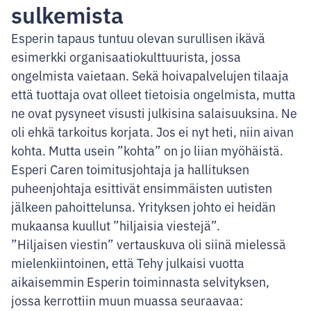
sulkemista
Esperin tapaus tuntuu olevan surullisen ikävä
esimerkki organisaatiokulttuurista, jossa
ongelmista vaietaan. Sekä hoivapalvelujen tilaaja
että tuottaja ovat olleet tietoisia ongelmista, mutta
ne ovat pysyneet visusti julkisina salaisuuksina. Ne
oli ehkä tarkoitus korjata. Jos ei nyt heti, niin aivan
kohta. Mutta usein ”kohta” on jo liian myöhäistä.
Esperi Caren toimitusjohtaja ja hallituksen
puheenjohtaja esittivät ensimmäisten uutisten
jälkeen pahoittelunsa. Yrityksen johto ei heidän
mukaansa kuullut ”hiljaisia viestejä”.
”Hiljaisen viestin” vertauskuva oli siinä mielessä
mielenkiintoinen, että Tehy julkaisi vuotta
aikaisemmin Esperin toiminnasta selvityksen,
jossa kerrottiin muun muassa seuraavaa: