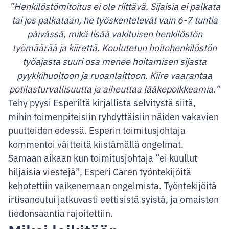
”Henkilöstömitoitus ei ole riittävä. Sijaisia ei palkata
tai jos palkataan, he työskentelevät vain 6-7 tuntia
päivässä, mikä lisää vakituisen henkilöstön
työmäärää ja kiirettä. Koulutetun hoitohenkilöstön
työajasta suuri osa menee hoitamisen sijasta
pyykkihuoltoon ja ruoanlaittoon. Kiire vaarantaa
potilasturvallisuutta ja aiheuttaa lääkepoikkeamia.”
Tehy pyysi Esperiltä kirjallista selvitystä siitä,
mihin toimenpiteisiin ryhdyttäisiin näiden vakavien
puutteiden edessä. Esperin toimitusjohtaja
kommentoi väitteitä kiistämällä ongelmat.
Samaan aikaan kun toimitusjohtaja ”ei kuullut
hiljaisia viestejä”, Esperi Caren työntekijöitä
kehotettiin vaikenemaan ongelmista. Työntekijöitä
irtisanoutui jatkuvasti eettisistä syistä, ja omaisten
tiedonsaantia rajoitettiin.