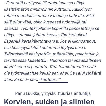
”Esperiltä perityssä liiketoiminnassa näkyi
käsittämätön minimoinnin kulttuuri. Kaikki työt
tehtiin mahdollisimman vähällä ja halvalla. Eikä
sillä ollut väliä, oliko kyseessä työntekijä tai
asiakas. Työntekijöihin ei Esperillä panostettu ja se
näkyi – etenkin johtamisessa. Ihmiset olivat
Esperillä kertakäyttötavaraa. Jos ei kiinnostanut,
niin bussipysäkiltä kuulemma löytyisi uusia.
Työntekijöitä käskytettiin, määräiltiin, pakotettiin ja
tarvittaessa kusetettiin. Huonoon tai epäasialliseen
käytökseen ei puututtu. Tätä toimintamallia eivät
ole työntekijät itse keksineet, ehei. Se valui ylhäältä
alas. Se oli Esperin kulttuuri.”
Panu Luukka, yrityskulttuuriasiantuntija
Korvien, suiden ja silmien