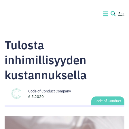
Siirry
sisältöön
Eng
VALIKKO
HAKU
Code
of
Tulosta
Conduct
Company
inhimillisyyden
kustannuksella
Code of Conduct Company
6.5.2020
Code of Conduct