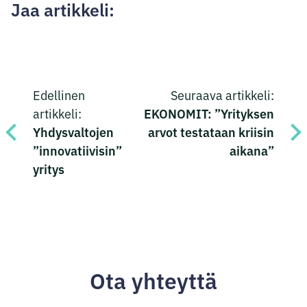
Jaa artikkeli:
Jaa
Jaa
Jaa
Jaa
Artikkelien
Facebookissa
Twitterissä
LinkedInissä
sähköpostilla
Edellinen
Seuraava artikkeli:
selaus
EKONOMIT: ”Yrityksen
artikkeli:
Yhdysvaltojen
arvot testataan kriisin
”innovatiivisin”
aikana”
yritys
Ota yhteyttä