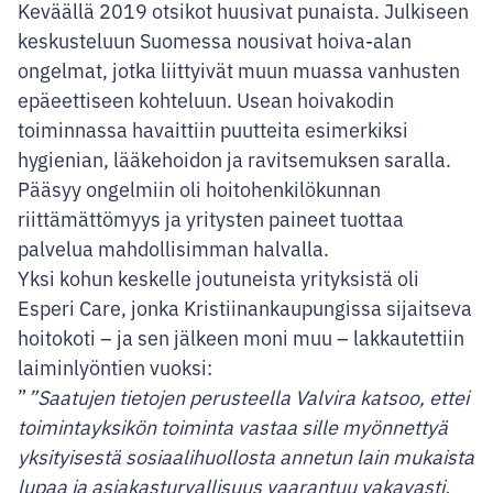
Keväällä 2019 otsikot huusivat punaista. Julkiseen
keskusteluun Suomessa nousivat hoiva-alan
ongelmat, jotka liittyivät muun muassa vanhusten
epäeettiseen kohteluun. Usean hoivakodin
toiminnassa havaittiin puutteita esimerkiksi
hygienian, lääkehoidon ja ravitsemuksen saralla.
Pääsyy ongelmiin oli hoitohenkilökunnan
riittämättömyys ja yritysten paineet tuottaa
palvelua mahdollisimman halvalla.
Yksi kohun keskelle joutuneista yrityksistä oli
Esperi Care, jonka Kristiinankaupungissa sijaitseva
hoitokoti – ja sen jälkeen moni muu – lakkautettiin
laiminlyöntien vuoksi:
”Saatujen tietojen perusteella Valvira katsoo, ettei
toimintayksikön toiminta vastaa sille myönnettyä
yksityisestä sosiaalihuollosta annetun lain mukaista
lupaa ja asiakasturvallisuus vaarantuu vakavasti,