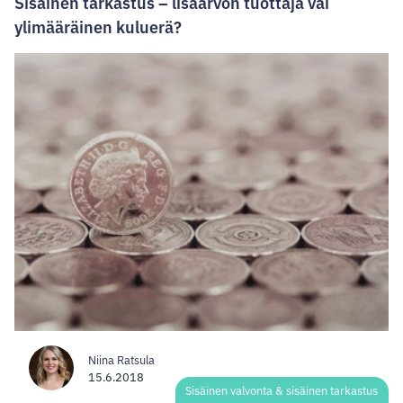
Sisäinen tarkastus – lisäarvon tuottaja vai
ylimääräinen kuluerä?
Niina Ratsula
15.6.2018
Sisäinen valvonta & sisäinen tarkastus