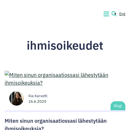
Siirry
sisältöön
Eng
VALIKKO
HAKU
Code
of
ihmisoikeudet
Conduct
Company
Kia Karvetti
26.6.2025
Blogi
Miten sinun organisaatiossasi lähestytään
ihmisoikeuksia?